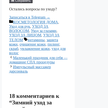
💾 Сохранить
Остались вопросы по уходу?
Записаться в Telegram →
Рубрики
КОСМЕТОЛОГИЯ ДОМА
,
Уход для рук
,
УХОД ЗА
ВОЛОСОМ
,
Уход за глазами
,
УХОД ЗА ЛИЦОМ
,
УХОД ЗА
Метки
ТЕЛОМ
витамины
,
защита
кожи
,
очищение кожи
,
пилинг
,
скраб
,
увлажнение кожи
,
уход для
волос
Маленький праздник для себя —
домашние СПА процедуры
Импульсный массажер
дарсонваль
18 комментариев к
“Зимний уход за