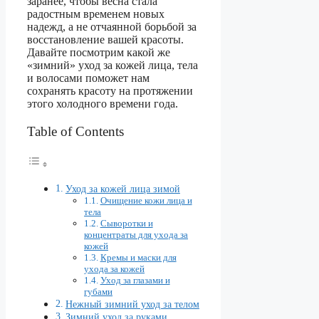
заранее, чтобы весна стала
радостным временем новых
надежд, а не отчаянной борьбой за
восстановление вашей красоты.
Давайте посмотрим какой же
«зимний» уход за кожей лица, тела
и волосами поможет нам
сохранять красоту на протяжении
этого холодного времени года.
Table of Contents
Уход за кожей лица зимой
Очищение кожи лица и
тела
Сыворотки и
концентраты для ухода за
кожей
Кремы и маски для
ухода за кожей
Уход за глазами и
губами
Нежный зимний уход за телом
Зимний уход за руками