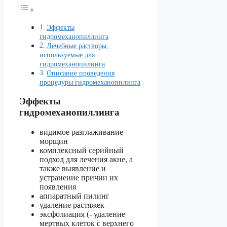
Эффекты
гидромеханопиллинга
Лечебные растворы,
используемые для
гидромеханопилинга
Описание проведения
процедуры гидромеханопилинга
Эффекты
гидромеханопиллинга
видимое разглаживание
морщин
комплексный серийный
подход для лечения акне, а
также выявление и
устранение причин их
появления
аппаратный пилинг
удаление растяжек
эксфолиация (- удаление
мертвых клеток с верхнего