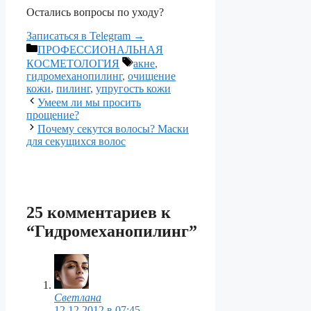
Остались вопросы по уходу?
Записаться в Telegram →
Рубрики
ПРОФЕССИОНАЛЬНАЯ
Метки
КОСМЕТОЛОГИЯ
акне
,
гидромеханопилинг
,
очищение
кожи
,
пилинг
,
упругость кожи
Умеем ли мы просить
прощение?
Почему секутся волосы? Маски
для секущихся волос
25 комментариев к
“Гидромеханопилинг”
Светлана
12.12.2012 в 07:45