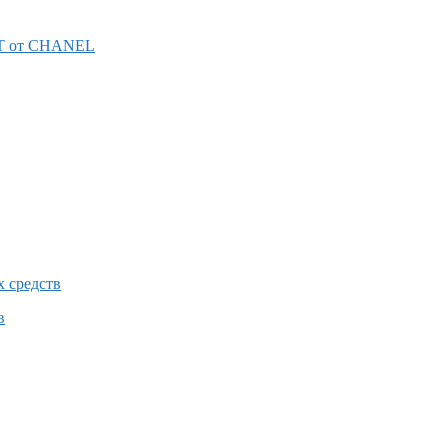
 от CHANEL
в