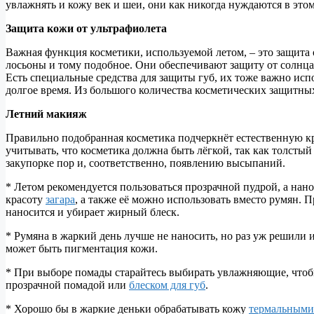
увлажнять и кожу век и шеи, они как никогда нуждаются в этом
Защита кожи от ультрафиолета
Важная функция косметики, используемой летом, – это защита 
лосьоны и тому подобное. Они обеспечивают защиту от солнц
Есть специальные средства для защиты губ, их тоже важно ис
долгое время. Из большого количества косметических защитны
Летний макияж
Правильно подобранная косметика подчеркнёт естественную кр
учитывать, что косметика должна быть лёгкой, так как толстый
закупорке пор и, соответственно, появлению высыпаний.
* Летом рекомендуется пользоваться прозрачной пудрой, а нан
красоту
загара
, а также её можно использовать вместо румян. 
наносится и убирает жирный блеск.
* Румяна в жаркий день лучше не наносить, но раз уж решили и
может быть пигментация кожи.
* При выборе помады старайтесь выбирать увлажняющие, чтобы 
прозрачной помадой или
блеском для губ
.
* Хорошо бы в жаркие деньки обрабатывать кожу
термальными