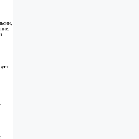
льсии,
ние.
и
вует
е
,