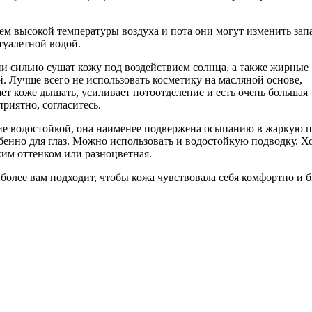
ем высокой температуры воздуха и пота они могут изменить зап
туалетной водой.
ни сильно сушат кожу под воздействием солнца, а также жирные
. Лучше всего не использовать косметику на масляной основе,
ляет коже дышать, усиливает потоотделение и есть очень большая
риятно, согласитесь.
ие водостойкой, она наименее подвержена осыпанию в жаркую п
бенно для глаз. Можно использовать и водостойкую подводку. 
ским оттенком или разноцветная.
иболее вам подходит, чтобы кожа чувствовала себя комфортно и 