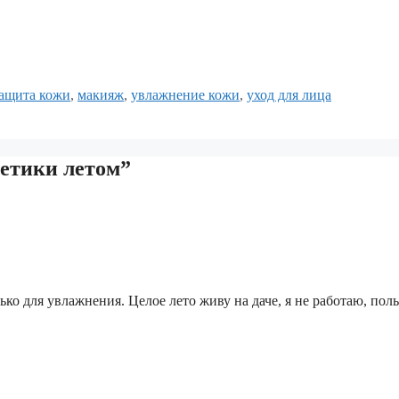
етки
ащита кожи
,
макияж
,
увлажнение кожи
,
уход для лица
метики летом”
о для увлажнения. Целое лето живу на даче, я не работаю, пол