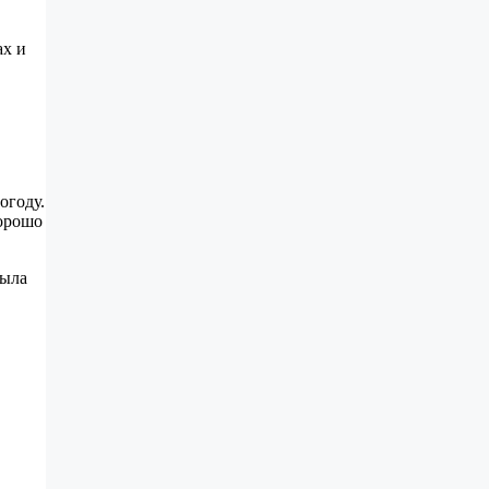
ах и
огоду.
Хорошо
была