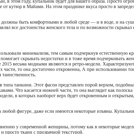
, в этом году, купальник будет для вашего образа. Просто огро
зе от кутюр в Майами. На этом празднике вкуса просто в запред
 должны быть комфортными в любой среде — и в воде, и на суш
влял все достоинства женского тела и по возможности скрывал 
пользовали минимализм, тем самым подчеркнув естественную кр
 помогает скрывать недостатки и в тоже время подчеркивать же
е 2015 весьма модными являются и ретро-модели. Характеризуют
х части, то она достаточно откровенна, А при использовании то
и таинственность.
в типа танкини. Этот фасон представлен порой верхом, подобн
авами. Что касается нижней части, то она выглядит как полоска
одели, в которых наоборот верх будет откровенным и открытым,
а любой фигуре, даже если имеются некоторые изъяны. Купальн
знению у современной женщины, потому как в некоторые модел
 и просто ткани с прозрачной текстурой.