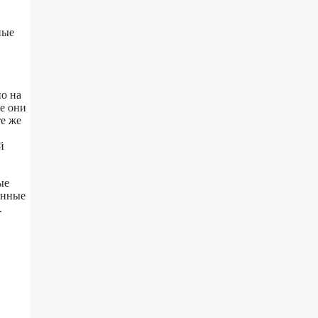
ные
но на
е они
те же
й
ые
енные
.