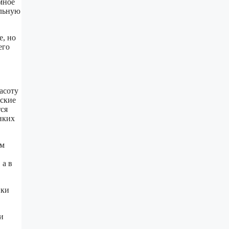
мное
ельную
е, но
его
асоту
нские
ся
нких
ым
 а в
ики
и