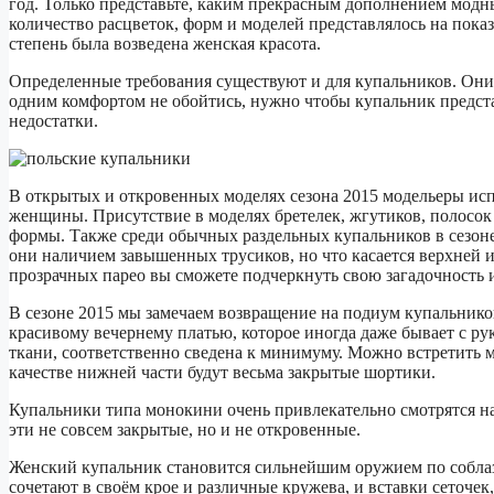
год.
Только представьте, каким прекрасным дополнением модный
количество расцветок, форм и моделей представлялось на пока
степень была возведена женская красота.
Определенные требования существуют и для купальников. Они
одним комфортом не обойтись, нужно чтобы купальник предста
недостатки.
В открытых и откровенных моделях сезона 2015 модельеры ис
женщины. Присутствие в моделях бретелек, жгутиков, полосок
формы. Также среди обычных раздельных купальников в сезон
они наличием завышенных трусиков, но что касается верхней и
прозрачных парео вы сможете подчеркнуть свою загадочность 
В сезоне 2015 мы замечаем возвращение на подиум купальнико
красивому вечернему платью, которое иногда даже бывает с рук
ткани, соответственно сведена к минимуму. Можно встретить м
качестве нижней части будут весьма закрытые шортики.
Купальники типа монокини очень привлекательно смотрятся н
эти не совсем закрытые, но и не откровенные.
Женский купальник становится сильнейшим оружием по собла
сочетают в своём крое и различные кружева, и вставки сеточек,