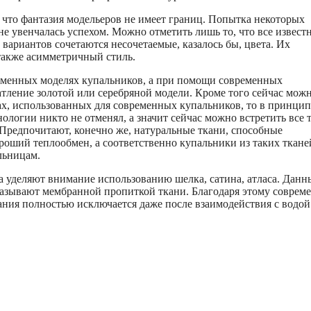
 что фантазия модельеров не имеет границ. Попытка некоторых
е увенчалась успехом. Можно отметить лишь то, что все извест
 вариантов сочетаются несочетаемые, казалось бы, цвета. Их
также асимметричный стиль.
ременных моделях купальников, а при помощи современных
чатление золотой или серебряной модели. Кроме того сейчас мож
х, использованных для современных купальников, то в принцип
логии никто не отменял, а значит сейчас можно встретить все 
Предпочитают, конечно же, натуральные ткани, способные
роший теплообмен, а соответственно купальники из таких ткане
льницам.
а уделяют внимание использованию шелка, сатина, атласа. Данн
называют мембранной пропиткой ткани. Благодаря этому соврем
ания полностью исключается даже после взаимодействия с водой