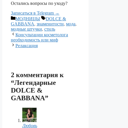
Остались вопросы по уходу?
Записаться в Telegram →
Рубрики
Метки
МОДНИЦЫ
DOLCE &
GABBANA
,
знаменитости
,
мода
,
модные штучки
,
стиль
Консультации косметолога
необходимость или миф
Релаксация
2 комментария к
“Легендарные
DOLCE &
GABBANA”
Любовь