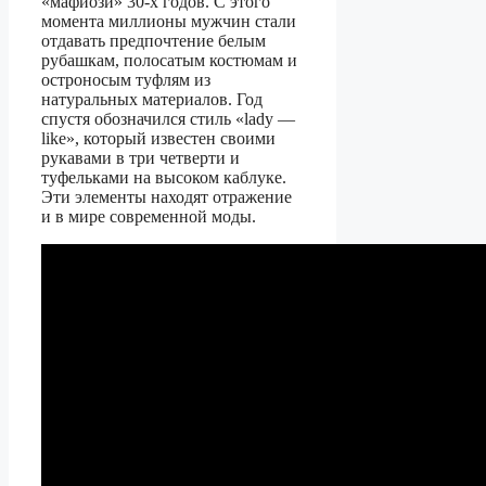
«мафиози» 30-х годов. С этого
момента миллионы мужчин стали
отдавать предпочтение белым
рубашкам, полосатым костюмам и
остроносым туфлям из
натуральных материалов. Год
спустя обозначился стиль «lady —
like», который известен своими
рукавами в три четверти и
туфельками на высоком каблуке.
Эти элементы находят отражение
и в мире современной моды.