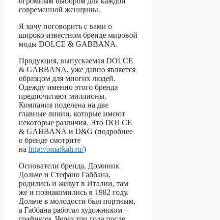
огромным выбором для каждой
современной женщины.
Я хочу поговорить с вами о
широко известном бренде мировой
моды DOLCE & GABBANA.
Продукция, выпускаемая DOLCE
& GABBANA, уже давно является
образцом для многих людей.
Одежду именно этого бренда
предпочитают миллионы.
Компания поделена на две
главные линии, которые имеют
некоторые различия. Это DOLCE
& GABBANA и D&G (подробнее
о бренде смотрите
на
http://omarkah.ru/
)
Основатели бренда, Доминик
Дольче и Стефано Габбана,
родились и живут в Италии, там
же и познакомились в 1982 году.
Дольче в молодости был портным,
а Габбана работал художником –
графиком. Через три года после