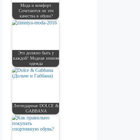
Мода и комфорт.
Сочетаются ли эти
качества в обуви?
Это должно быть у
каждой! Модная зимняя
одежда
Легендарные DOLCE &
GABBANA