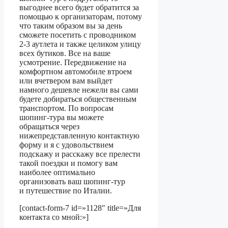
выгоднее всего будет обратится за
помощью к организаторам, потому
что таким образом вы за день
сможете посетить с проводником
2-3 аутлета и также целиком улицу
всех бутиков. Все на ваше
усмотрение. Передвижение на
комфортном автомобиле втроем
или вчетвером вам выйдет
намного дешевле нежели вы сами
будете добираться общественным
транспортом. По вопросам
шопинг-тура вы можете
обращаться через
нижепредставленную контактную
форму и я с удовольствием
подскажу и расскажу все прелести
такой поездки и помогу вам
наиболее оптимально
организовать ваш шопинг-тур
и путешествие по Италии.
[contact-form-7 id=»1128″ title=»Для
контакта со мной:»]