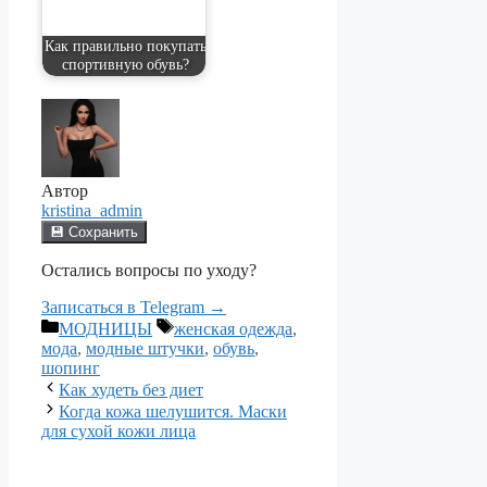
Как правильно покупать
спортивную обувь?
Автор
kristina_admin
💾 Сохранить
Остались вопросы по уходу?
Записаться в Telegram →
Рубрики
Метки
МОДНИЦЫ
женская одежда
,
мода
,
модные штучки
,
обувь
,
шопинг
Как худеть без диет
Когда кожа шелушится. Маски
для сухой кожи лица