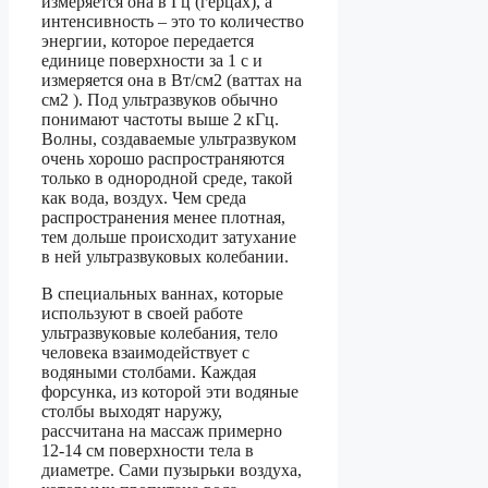
измеряется она в Гц (герцах), а
интенсивность – это то количество
энергии, которое передается
единице поверхности за 1 с и
измеряется она в Вт/см2 (ваттах на
см2 ). Под ультразвуков обычно
понимают частоты выше 2 кГц.
Волны, создаваемые ультразвуком
очень хорошо распространяются
только в однородной среде, такой
как вода, воздух. Чем среда
распространения менее плотная,
тем дольше происходит затухание
в ней ультразвуковых колебании.
В специальных ваннах, которые
используют в своей работе
ультразвуковые колебания, тело
человека взаимодействует с
водяными столбами. Каждая
форсунка, из которой эти водяные
столбы выходят наружу,
рассчитана на массаж примерно
12-14 см поверхности тела в
диаметре. Сами пузырьки воздуха,