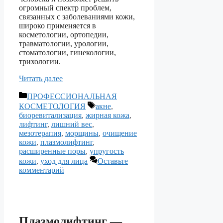
огромный спектр проблем,
связанных с заболеваниями кожи,
широко применяется в
косметологии, ортопедии,
травматологии, урологии,
стоматологии, гинекологии,
трихологии.
Читать далее
Рубрики
ПРОФЕССИОНАЛЬНАЯ
Метки
КОСМЕТОЛОГИЯ
акне
,
биоревитализация
,
жирная кожа
,
лифтинг
,
лишний вес
,
мезотерапия
,
морщины
,
очищение
кожи
,
плазмолифтинг
,
расширенные поры
,
упругость
кожи
,
уход для лица
Оставьте
комментарий
Плазмолифтинг —