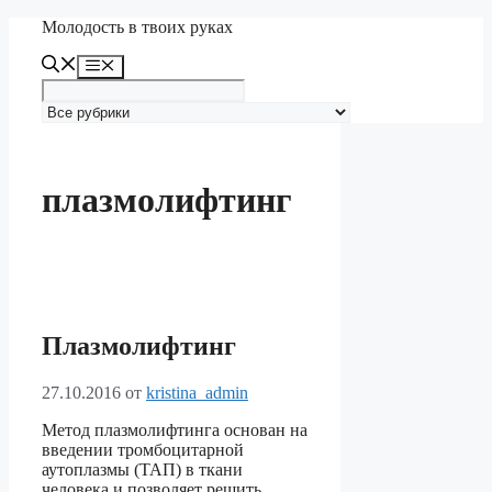
Перейти
Молодость в твоих руках
к
содержимому
Меню
плазмолифтинг
Плазмолифтинг
27.10.2016
от
kristina_admin
Метод плазмолифтинга основан на
введении тромбоцитарной
аутоплазмы (ТАП) в ткани
человека и позволяет решить