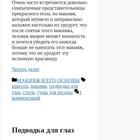
Очень часто встречаются довольно
симпатичные представительницы
прекрасного пола, но макияж,
который неумело и неправильно
наложен настолько их уродует, что
после снятия этого макияжа,
человек вкорне меняет внешность
и хочется убедить его никогда
больше не наносить этот макияж,
потому что он уродует эту
истинную красавицу.
Читать далее
Рубрики
Метки
МАКИЯЖ И ЕГО ОСНОВЫ
красота
,
макияж
,
подводка для
глаз
,
стиль
,
тушь для ресниц
1
комментарий
Подводка для глаз