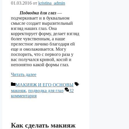
01.03.2016
от
kristina_admin
Подводка для глаз
—
подчеркивает и в буквальном
смысле создает выразительный
взгляд наших глаз. Она
корректирует форму, делает взгляд
более чувственным, а наше
прелестное личико благодаря ей
еще и омолаживается. Могу
поспорить, что с первого раза у
вас получался кривой, косой и
непонятно какой формы глаз.
Читать далее
Рубрики
Метки
МАКИЯЖ И ЕГО ОСНОВЫ
макияж
,
подводка для глаз
32
комментария
Как сделать макияж