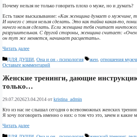
Почему нельзя не только говорить плохо о муже, но и думать?
Есть такое высказывание:
«Как женщина думает о мужчине, т
И ничего с этим нельзя сделать. Это как тайна какая-то, пон
ничего нельзя сделать. Если женщина тебя считает ничтож
разрушительная. С другой стороны, женщина считает: «Очень
он тут же меняется, начинает расцветать».
Читать далее
Рубрики
Метки
ДЛЯ ДУШИ
,
Она и он - психология
жен
,
отношения мужч
Оставьте комментарий
Женские тренинги, дающие инструкцию
только…
29.07.2026
23.04.2014
от
kristina_admin
Кто из нас не слышал сегодня о всевозможных женских тренинг
Я хочу поговорить именно о них: о том что это, зачем и каки
Читать далее
Рубрики
Метки
ДЛЯ ДУШИ
,
Она и он - психология
женский тренинг
,
лед