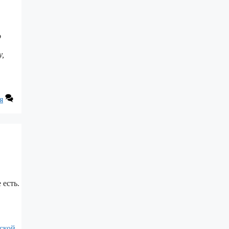
о
у,
я
 есть.
ской