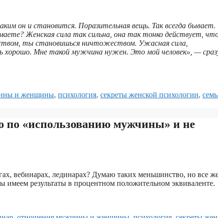
аким он и становится.
Поразительная вещь. Так всегда бывает.
имаете? Женская сила так сильна, она так тонко действует, чт
еством, ты становишься ничтожеством. Ужасная сила,
 хорошо. Мне такой мужчина нужен. Это мой человек», — сраз
ины и женщины
,
психология
,
секреты женской психологии
,
семь
 по «использованию мужчины» и не
ах, вебинарах, лединарах? Думаю таких меньшинство, но все же
е мы имеем результаты в процентном положительном эквиваленте.
инар
,
отношения мужчины и женщины
,
психология
,
секреты жен